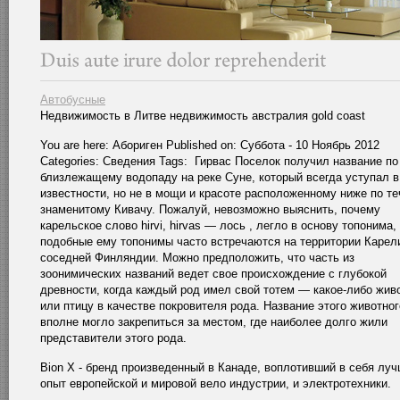
Автобусные
Недвижимость в Литве недвижимость австралия gold coast
You are here: Абориген Published on: Суббота - 10 Ноябрь 2012
Categories: Сведения Tags: Гирвас Поселок получил название по
близлежащему водопаду на реке Суне, который всегда уступал в
известности, но не в мощи и красоте расположенному ниже по т
знаменитому Кивачу. Пожалуй, невозможно выяснить, почему
карельское слово hirvi, hirvas — лось , легло в основу топонима,
подобные ему топонимы часто встречаются на территории Карел
соседней Финляндии. Можно предположить, что часть из
зоонимических названий ведет свое происхождение с глубокой
древности, когда каждый род имел свой тотем — какое-либо жив
или птицу в качестве покровителя рода. Название этого животног
вполне могло закрепиться за местом, где наиболее долго жили
представители этого рода.
Bion X - бренд произведенный в Канаде, воплотивший в себя лу
опыт европейской и мировой вело индустрии, и электротехники.