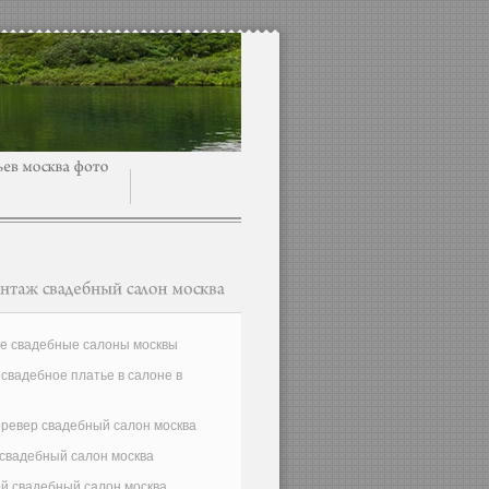
ие свадебные салоны москвы
 свадебное платье в салоне в
ревер свадебный салон москва
свадебный салон москва
й свадебный салон москва