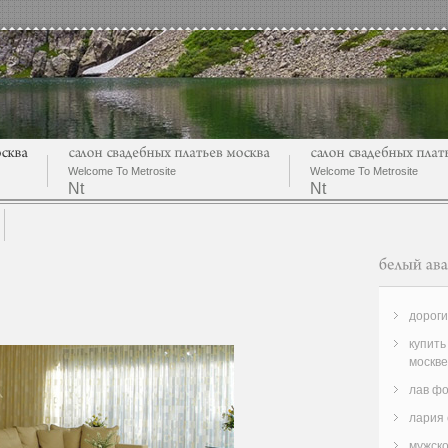
Welcome To Metrosite
Welcome To Metrosite
Nt
Nt
дорог
купить
москве
лав фо
лария 
мужско