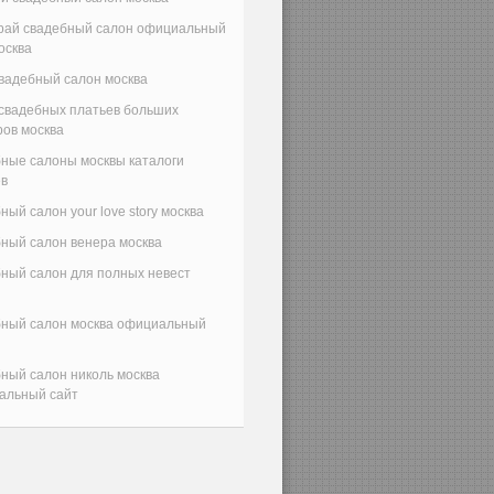
 рай свадебный салон официальный
осква
вадебный салон москва
свадебных платьев больших
ов москва
ные салоны москвы каталоги
ев
ный салон your love story москва
ный салон венера москва
ный салон для полных невест
бный салон москва официальный
ный салон николь москва
альный сайт