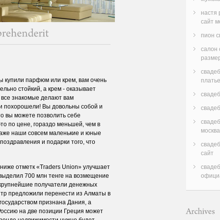
настя
сайт м
пион с
салон 
размер
свадеб
Вы купили парфюм или крем, вам очень
плать
льно стойкий, а крем - оказывает
свадеб
 все знакомые делают вам
 и похорошели! Вы довольны собой и
свадеб
то вы можете позволить себе
свадеб
это по цене, гораздо меньшей, чем в
москва
 даже наши совсем маленькие и юные
поздравления и подарки того, что
сваде
сайт
ниже отметк «Traders Union» улучшает
свадеб
 выделил 700 млн тенге на возмещение
офици
 крупнейшие получатели денежных
тр предложили перенести из Алматы в
осударством признана Дания, а
Россию на две позиции Греция может
ренде недвижимости нужно будет