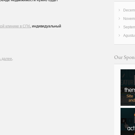
Decemb
Novemb
ой клинике в СПб
, индивидуальный
Septem
Agustu
ь далее
.