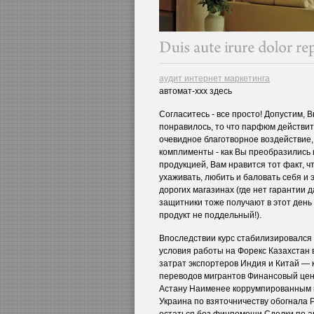
аудит интернет маркетинга
автомат-ххх здесь
Согласитесь - все просто! Допустим, 
понравилось, то что парфюм действите
очевидное благотворное воздействие,
комплименты - как Вы преобразились
продукцией, Вам нравится тот факт, ч
ухаживать, любить и баловать себя и 
дорогих магазинах (где нет гарантии
защитники тоже получают в этот день 
продукт не поддельный!).
Впоследствии курс стабилизировался 
условия работы на Форекс Казахстан
затрат экспортеров Индия и Китай —
переводов мигрантов Финансовый цен
Астану Наименее коррумпированным г
Украина по взяточничеству обогнала 
остаться без финпомощи Сделки по а