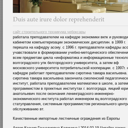
сайт строительного техникума чебоксары
работала преподавателем на кафедре экономики вкпк и руковод
кабинетом компьютеризации экономических дисциплин. в 1999 г.
перешла на кафедру асоиу. с 1996 г. преподаватели кафедры ас
учавствовали в формировании учебно-методического обеспечени
всем предметам цикла «информатика и информационные техноло
волгоградского упк белгородского университета, а затем вф
московского университета потребительской кооперации. с 1997г. 
кафедре работает преподавателем сиротина тамара васильевна.
сиротина тамара васильевна закончила смоленский педагогичес
институт, работала преподавателем математики в школе, а затем
программистом в проектных институтах г. волгограда. яицкий юр
анатольевич после окончания ленинградского инженерно-
экономического института работал инженером вц волгоградского
статуправления, системным программистом регионального центр
обслуживанию вт.
Качественные импортные лестничные ограждения из Европы
Автор Ксения Геннадиевна Калининa | 2014-02-19 Читайте также: