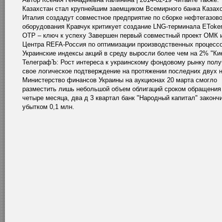
Казахстан стал крупнейшим заемщиком Всемирного банка Казахс
Италия создадут совместное предприятие по сборке нефтегазово
оборудования Кравчук критикует создание LNG-терминала EToke
OTP – ключ к успеху Завершен первый совместный проект ОМК 
Центра REFA-Россия по оптимизации производственных процесс
Украинские индексы акций в среду выросли более чем на 2% "Ки
ТелеграфЪ: Рост интереса к украинскому фондовому рынку пол
свое логическое подтверждение на протяжении последних двух 
Министерство финансов Украины на аукционах 20 марта смогло
разместить лишь небольшой объем облигаций сроком обращения
четыре месяца, два д 3 квартал банк "Народный капитал" законч
убытком 0,1 млн.